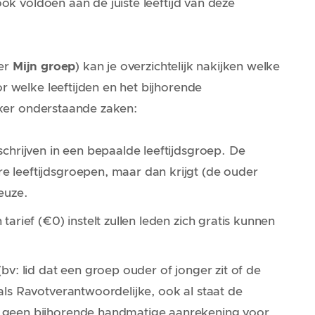
ook voldoen aan de juiste leeftijd van deze
er
Mijn groep
) kan je overzichtelijk nakijken welke
r welke leeftijden en het bijhorende
zeker onderstaande zaken:
schrijven
in een bepaalde leeftijdsgroep. De
e leeftijdsgroepen, maar dan krijgt (de ouder
keuze.
tarief (€0) instelt zullen leden zich
gratis
kunnen
(bv: lid dat een groep ouder of jonger zit of de
ls Ravotverantwoordelijke, ook al staat de
k geen bijhorende handmatige aanrekening voor