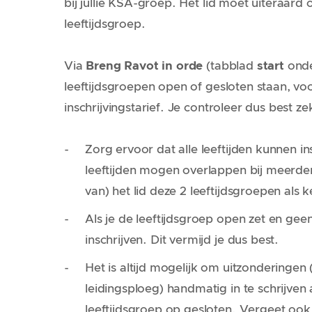
bij jullie KSA-groep. Het lid moet uiteraard 
leeftijdsgroep.
Via
Breng Ravot in orde
(tabblad
start
ond
leeftijdsgroepen open of gesloten staan, voo
inschrijvingstarief. Je controleer dus best 
Zorg ervoor dat
alle leeftijden kunnen in
leeftijden mogen overlappen bij meerder
van) het lid deze 2 leeftijdsgroepen als 
Als je de leeftijdsgroep open zet en geen 
inschrijven
. Dit vermijd je dus best.
Het is altijd mogelijk om uitzonderingen 
leidingsploeg)
handmatig in te schrijven
a
leeftijdsgroep op gesloten. Vergeet oo