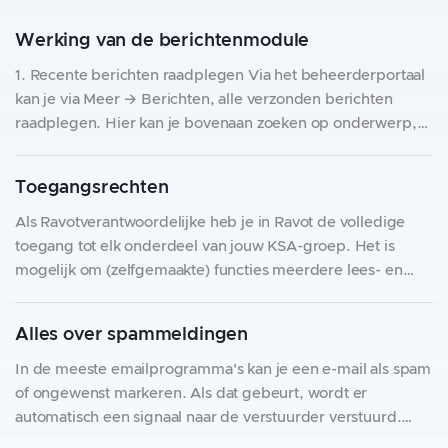
Werking van de berichtenmodule
1. Recente berichten raadplegen Via het beheerderportaal
kan je via Meer → Berichten, alle verzonden berichten
raadplegen. Hier kan je bovenaan zoeken op onderwerp,
en kan je ook berichten filteren. Je ziet ook je eigen
concepten (enkel van jezelf). Een concept wordt
Toegangsrechten
automatisch aangemaakt zodra je begint met het opstellen
van
Als Ravotverantwoordelijke heb je in Ravot de volledige
toegang tot elk onderdeel van jouw KSA-groep. Het is
mogelijk om (zelfgemaakte) functies meerdere lees- en
bewerkrechten toe te wijzen. Zo kan je dus jouw
medeleiding extra rechten geven om bepaalde
Alles over spammeldingen
ledengegevens, de boekhouding, activiteiten, webshops
of de berichtenmodule mee te laten
In de meeste emailprogramma's kan je een e-mail als spam
of ongewenst markeren. Als dat gebeurt, wordt er
automatisch een signaal naar de verstuurder verstuurd.
Ravot vangt die meldingen op en houdt die bij. Als iemand