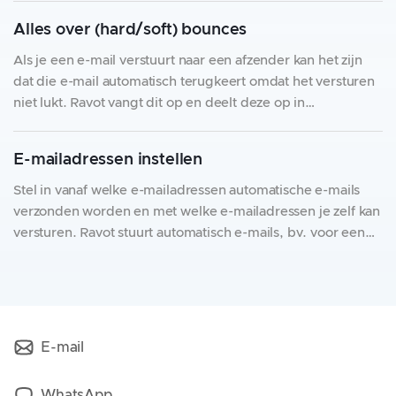
een e-mail van een vereniging als spam markeert, dan
Alles over (hard/soft) bounces
blokkeren we automatisch
Als je een e-mail verstuurt naar een afzender kan het zijn
dat die e-mail automatisch terugkeert omdat het versturen
niet lukt. Ravot vangt dit op en deelt deze op in
verschillende situaties. * Soft bounces: de e-mail komt
terug om een tijdelijke reden. Bv. de inbox van de
E-mailadressen instellen
ontvanger zit vol
Stel in vanaf welke e-mailadressen automatische e-mails
verzonden worden en met welke e-mailadressen je zelf kan
versturen. Ravot stuurt automatisch e-mails, bv. voor een
bevestiging van een aansluiting of inschrijving. Die e-mails
worden verzonden vanaf e-mailadressen die je zelf kan
instellen. Dat doe je best ook altijd. Instellen kan via
E-mail
WhatsApp